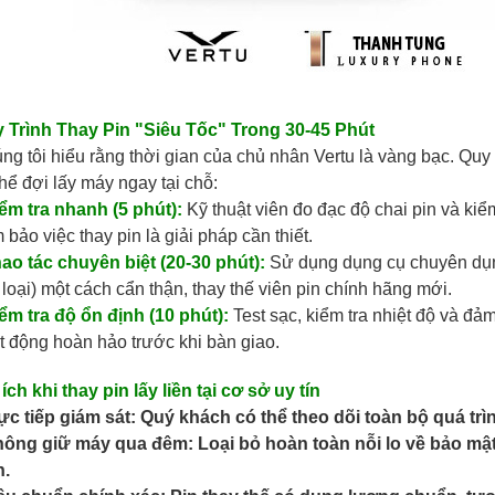
 Trình Thay Pin "Siêu Tốc" Trong 30-45 Phút
ng tôi hiểu rằng thời gian của chủ nhân Vertu là vàng bạc. Quy
thể đợi lấy máy ngay tại chỗ:
iểm tra nhanh (5 phút):
Kỹ thuật viên đo đạc độ chai pin và ki
 bảo việc thay pin là giải pháp cần thiết.
hao tác chuyên biệt (20-30 phút):
Sử dụng dụng cụ chuyên dụn
 loại) một cách cẩn thận, thay thế viên pin chính hãng mới.
iểm tra độ ổn định (10 phút):
Test sạc, kiểm tra nhiệt độ và đ
Mobiado Classic 712MG Mokume Gane
Thay Pin Meta Vertu 1 chính hãng
Pin Vertu Signature S chính hãn
t động hoàn hảo trước khi bàn giao.
1,900,000 VNĐ
500,000 VNĐ
 ích khi thay pin lấy liền tại cơ sở uy tín
rực tiếp giám sát:
Quý khách có thể theo dõi toàn bộ quá trìn
hông giữ máy qua đêm:
Loại bỏ hoàn toàn nỗi lo về bảo mật 
n.