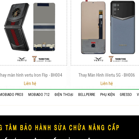
hay màn hình vertu Iron Flip - BH004
Thay Màn Hình iVertu 5G - BH006
Liên hệ
Liên hệ
MOBIADO PRO3
MOBIADO 712
ĐIỆN THOẠI
BELLPERRE
PHỤ KIỆN
GRESSO
V