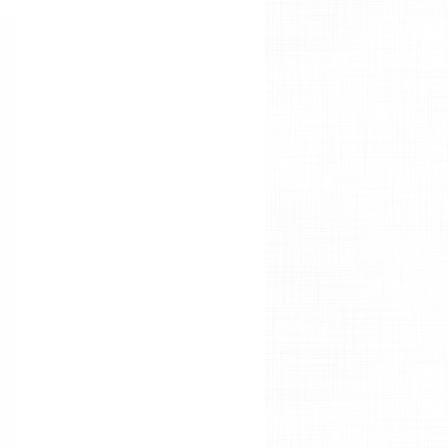
Vỏ gỗ 1280 gỗ mun
Vỏ gỗ 225 trống đồng
450,000 VNĐ
450,000 VNĐ