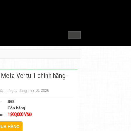
 Meta Vertu 1 chính hãng -
33
| Ngày đăng :
27-01-2026
ẩm
S68
Còn hàng
1,900,000 VNĐ
ẩm
UA HÀNG