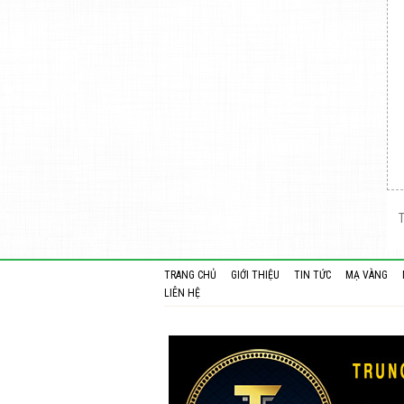
T
TRANG CHỦ
GIỚI THIỆU
TIN TỨC
MẠ VÀNG
LIÊN HỆ