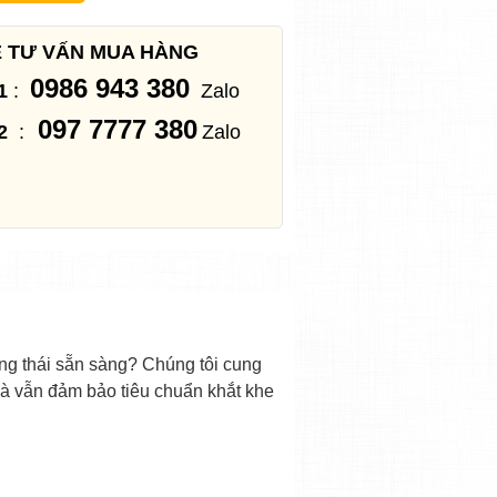
Ệ TƯ VẤN MUA HÀNG
0986 943 380
1
:
Zalo
097 7777 380
2
:
Zalo
ạng thái sẵn sàng? Chúng tôi cung
a mà vẫn đảm bảo tiêu chuẩn khắt khe