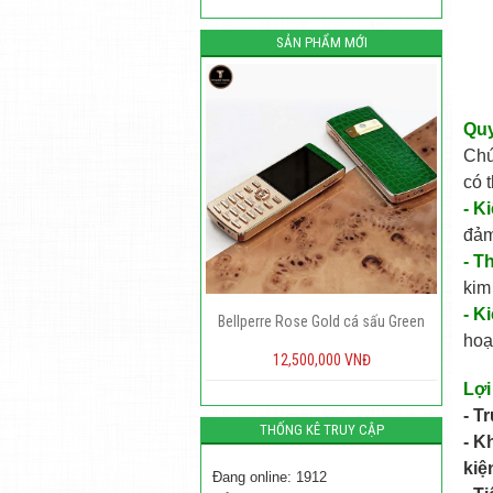
SẢN PHẨM MỚI
Quy
Chú
có 
- K
đảm
- T
kim
- K
Bellperre Rose Gold cá sấu Green
hoạ
12,500,000 VNĐ
15,000,000 VNĐ
Lợi
- T
THỐNG KÊ TRUY CẬP
- K
kiệ
Đang online: 1912