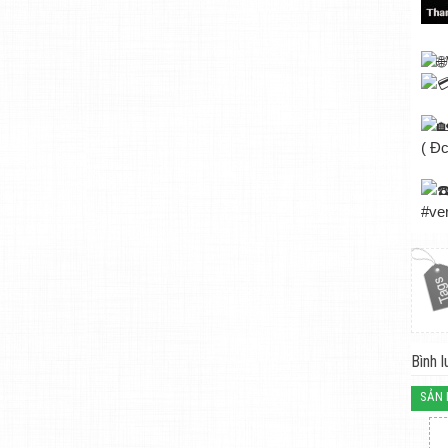
( Đ
#ve
Bình l
SẢN