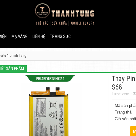
KIỆN
MẠ VÀNG
LIÊN HỆ
TRANG SỨC
ertu 1 chính hãng
TIẾT SẢN PHẨM
Thay Pin
S68
Lượt xem :
3
Mã sản ph
Trạng thái
Giá sản ph
M