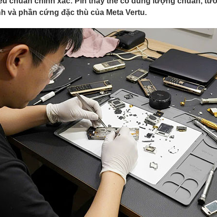
iêu chuẩn chính xác:
Pin thay thế có dung lượng chuẩn, tươ
h và phần cứng đặc thù của Meta Vertu.