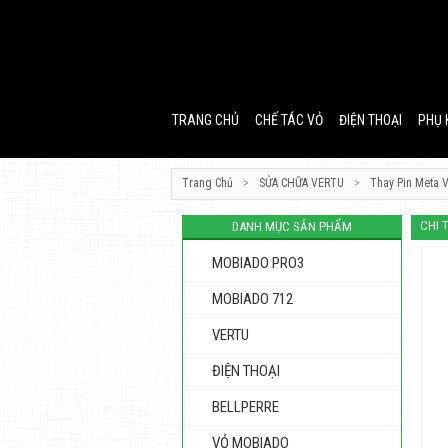
TRANG CHỦ
CHẾ TÁC VỎ
ĐIỆN THOẠI
PHỤ 
Trang Chủ
>
SỬA CHỮA VERTU
>
Thay Pin Meta V
CHI 
DANH MỤC SẢN PHẨM
MOBIADO PRO3
MOBIADO 712
VERTU
ĐIỆN THOẠI
BELLPERRE
VỎ MOBIADO