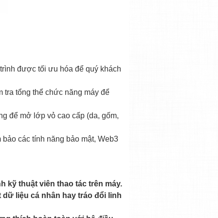
 trình được tối ưu hóa để quý khách
ểm tra tổng thể chức năng máy để
g để mở lớp vỏ cao cấp (da, gốm,
ảm bảo các tính năng bảo mật, Web3
g
Sạc Không Dây Vertu
Thay Pin Vertu Meta 1 2
850,000 VNĐ
Liên hệ
h kỹ thuật viên thao tác trên máy.
dữ liệu cá nhân hay tráo đổi linh