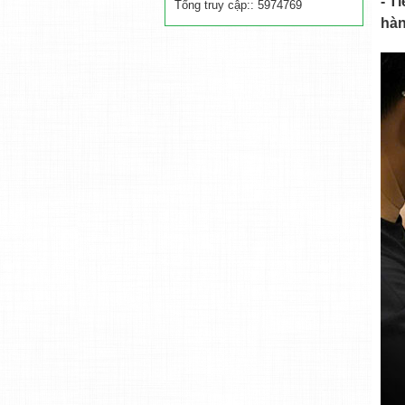
- T
Tổng truy cập:: 5974769
hàn