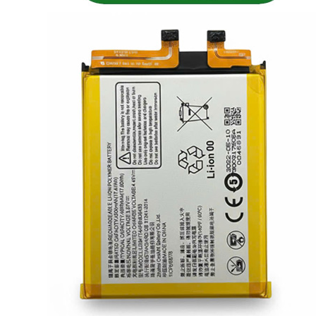
Mobiado 515 vỏ + máy
Nokia 6300 Gỗ Munino
5,000,000 VNĐ
450,000 VNĐ