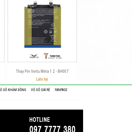
Thay Pin Vertu Meta 1 2 - BH007
Liên hệ
Ỏ GỖ KHẢM ĐỒNG
VỎ GỖ GIÁ RẺ
FANPAGE