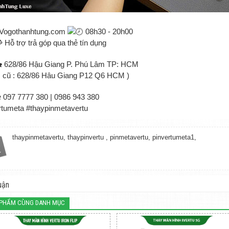
Vogothanhtung.com
08h30 - 20h00
Hỗ trợ trả góp qua thẻ tín dụng
628/86 Hậu Giang P. Phú Lâm TP: HCM
c cũ : 628/86 Hâu Giang P12 Q6 HCM )
097 7777 380 | 0986 943 380
rtumeta
#thaypinmetavertu
thaypinmetavertu
,
thaypinvertu
,
pinmetavertu
,
pinvertumeta1
,
uận
 PHẨM CÙNG DANH MỤC