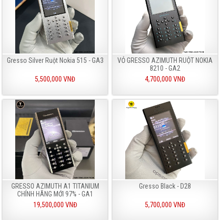
Gresso Silver Ruột Nokia 515 - GA3
VỎ GRESSO AZIMUTH RUỘT NOKIA
8210 - GA2
5,500,000 VNĐ
4,700,000 VNĐ
GRESSO AZIMUTH A1 TITANIUM
Gresso Black - D28
CHÍNH HÃNG MỚI 97% - GA1
19,500,000 VNĐ
5,700,000 VNĐ