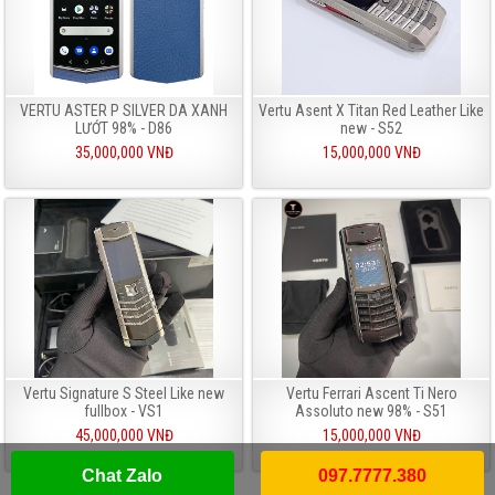
VERTU ASTER P SILVER DA XANH
Vertu Asent X Titan Red Leather Like
LƯỚT 98% - D86
new - S52
35,000,000 VNĐ
15,000,000 VNĐ
Vertu Signature S Steel Like new
Vertu Ferrari Ascent Ti Nero
fullbox - VS1
Assoluto new 98% - S51
45,000,000 VNĐ
15,000,000 VNĐ
Chat Zalo
097.7777.380