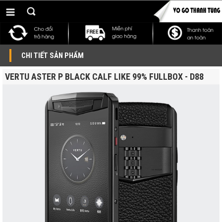
CHI TIẾT SẢN PHẨM
VERTU ASTER P BLACK CALF LIKE 99% FULLBOX - D88