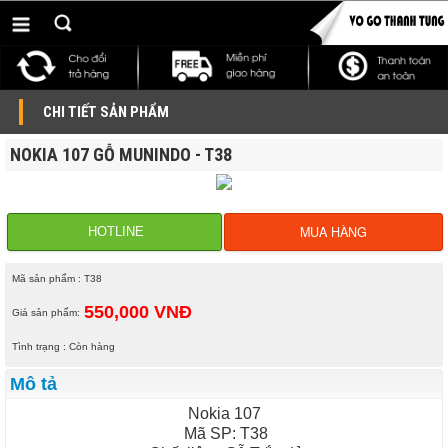
CHI TIẾT SẢN PHẨM
NOKIA 107 GỖ MUNINDO - T38
MUA HÀNG
HOTLINE
Mã sản phẩm : T38
550,000 VNĐ
Giá sản phẩm:
Tình trạng : Còn hàng
Mô tả
Nokia 107
Mã SP: T38