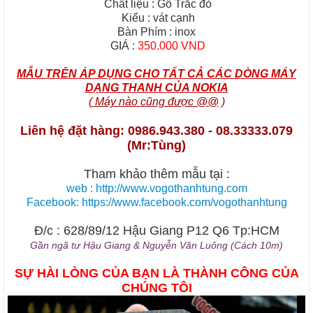
Chất liệu : Gỗ Trắc đỏ
Kiểu : vát cạnh
Bàn Phím : inox
GIÁ :
350.000 VND
MẪU TRÊN ÁP DỤNG CHO TẤT CẢ CÁC DÒNG MÁY
DẠNG THANH CỦA NOKIA
( Máy nào cũng được @@
)
Liên hệ đặt hàng: 0986.943.380 - 08.33333.079
(Mr:Tùng)
Tham khảo thêm mẫu tại :
web : http://www.vogothanhtung.com
Facebook: https://www.facebook.com/vogothanhtung
Đ/c : 628/89/12 Hậu Giang P12 Q6 Tp:HCM
Gần ngã tư Hậu Giang & Nguyễn Văn Luông (Cách 10m)
SỰ HÀI LÒNG CỦA BẠN LÀ THÀNH CÔNG CỦA
CHÚNG TÔI