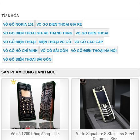
TỪ KHÓA
VỎ GỖ NOKIA 101
VO GO DIEN THOAI GIA RE
VO GO DIEN THOAI GIA RE THANH TUNG
VO GO DIEN THOAI
VỎ GỖ ĐIỆN THOẠI
ĐIỆN THOẠI VỎ GỖ
VỎ GỖ CAO CẤP
VỎ GỖ HỒ CHÍ MINH
VỎ GỖ SÀI GÒN
VỎ GỖ ĐIỆN THOẠI HÀ NỘI
VỎ GỖ ĐIỆN THOẠI SÀI GÒN
SẢN PHẨM CÙNG DANH MỤC
Vỏ gỗ 1280 trống đồng - T95
Vertu Signature S Stainless Steel
Ceramic - S65