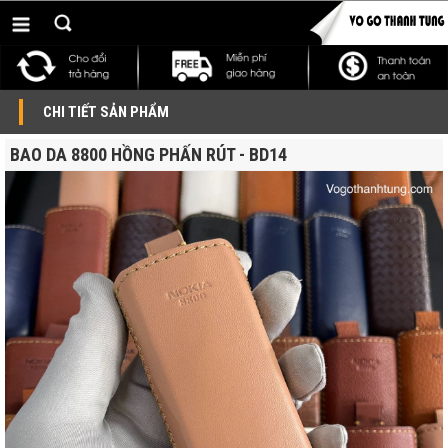
CHI TIẾT SẢN PHẨM
BAO DA 8800 HỒNG PHẤN RÚT - BD14