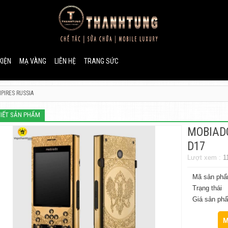
KIỆN
MẠ VÀNG
LIÊN HỆ
TRANG SỨC
PIRES RUSSIA
TIẾT SẢN PHẨM
MOBIADO
D17
Lượt xem :
1
Mã sản ph
Trạng thái
Giá sản ph
M