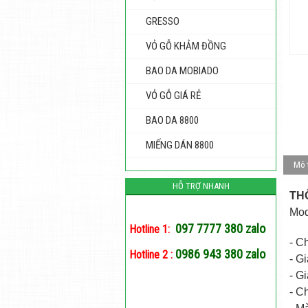
GRESSO
VỎ GỖ KHẢM ĐỒNG
BAO DA MOBIADO
VỎ GỖ GIÁ RẺ
BAO DA 8800
MIẾNG DÁN 8800
Mô 
HỖ TRỢ NHANH
TH
Mo
097 7777 380 zalo
Hotline 1:
- C
0986 943 380 zalo
Hotline 2 :
- G
- G
- C