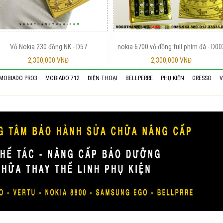
Vỏ Nokia 230 đồng NK - D57
nokia 6700 vỏ đồng full phím đá - D00
2,300,000 VNĐ
2,300,000 VNĐ
MOBIADO PRO3
MOBIADO 712
ĐIỆN THOẠI
BELLPERRE
PHỤ KIỆN
GRESSO
V