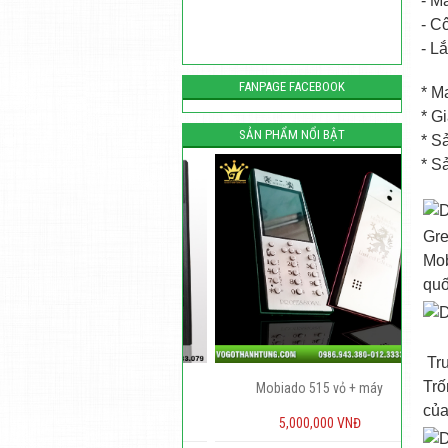
- M
- C
- L
FANPAGE FACEBOOK
* M
* G
SẢN PHẨM NỔI BẬT
* S
* 
Gre
Mob
quố
Trư
Trố
Vỏ gỗ nokia 105
Mobiado 515 vỏ + máy
của
450,000 VNĐ
5,000,000 VNĐ