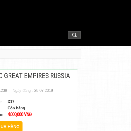
 GREAT EMPIRES RUSSIA -
1239
| Ngày đăng :
28-07-2019
ẩm
D17
Còn hàng
4,000,000 VNĐ
ẩm
UA HÀNG