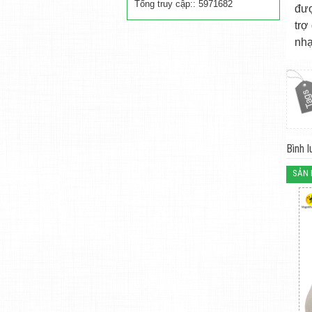
Tổng truy cập:: 5971682
đượ
trợ
nhạ
Bình l
SẢN