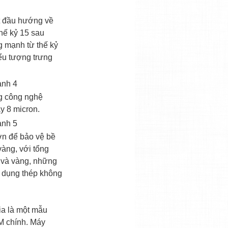
t đầu hướng về
hế kỷ 15 sau
g mạnh từ thế kỷ
ểu tượng trưng
g công nghệ
 8 micron.
ớn để bảo vệ bề
àng, với tổng
ay Pin Vertu Meta 1 2
Vertu Signature S Rose Gold v...
e và vàng, những
Liên hệ
Liên hệ
2
ử dụng thép không
ia là một mẫu
IM chính. Máy