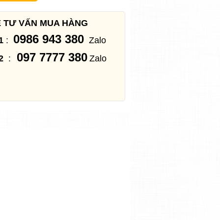
Ệ TƯ VẤN MUA HÀNG
0986 943 380
1
:
Zalo
097 7777 380
2
:
Zalo