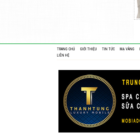
TRANG CHỦ
GIỚI THIỆU
TIN TỨC
MẠ VÀNG
LIÊN HỆ