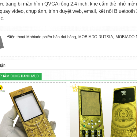
c trang bị màn hình QVGA rộng 2,4 inch, khe cắm thẻ nhớ mở 
 quay video, chụp ảnh, trình duyệt web, email, kết nối Bluetooth 
c.
Điện thoại Mobiado phiên bản đại bàng
,
MOBIADO RUTSIA
,
MOBIADO 
uận
 PHẨM CÙNG DANH MỤC