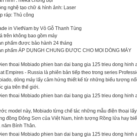
àn hình : meka chống bụi
ông nghệ tạo chữ & hình ảnh: Laser
ắp ráp: Thủ công
ade in VietNam by Vỏ Gỗ Thanh Tùng
iá trên không bao gồm máy
ản phẩm được bảo hành 24 tháng
Sản phẩm ÁP DỤNGH CHUNG ĐƯỢC CHO MỌI DÒNG MÁY
at Empires - Russia là phiên bản tiếp theo trong series Profes
iado, dòng máy lấy cảm hứng thiết kế từ những biểu tượng nổi
c gia trên thế giới.
ớc model này, Mobiado từng chế tác những mẫu điện thoại lấ
ng đồng Đông Sơn của Việt Nam, hình tượng Rồng lửa hay biể
Nokia 6300 Gỗ Munino
Vỏ gỗ 1280 gỗ mun
V
 năm Bính Thân.
450,000 VNĐ
450,000 VNĐ