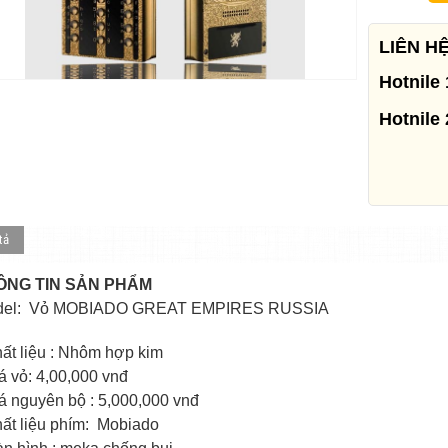
LIÊN H
Hotnile 
Hotnile 
tả
ÔNG TIN SẢN PHẨM
del: Vỏ MOBIADO GREAT EMPIRES RUSSIA
hất liệu : Nhôm hợp kim
iá vỏ: 4,00,000 vnđ
iá nguyên bộ : 5,000,000 vnđ
hất liệu phím: Mobiado