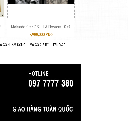
3
Mobiado Gran7 Skull & Flowers - Gs9
7,900,000 VNĐ
Ỏ GỖ KHẢM ĐỒNG
VỎ GỖ GIÁ RẺ
FANPAGE