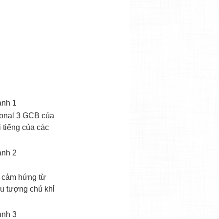
sional 3 GCB của
 tiếng của các
y cảm hứng từ
u tượng chú khỉ
ỏ gỗ 225 trống đồng
Vỏ gỗ 225 máy và vỏ nguyên khối
Vỏ g
450,000 VNĐ
3,000,000 VNĐ