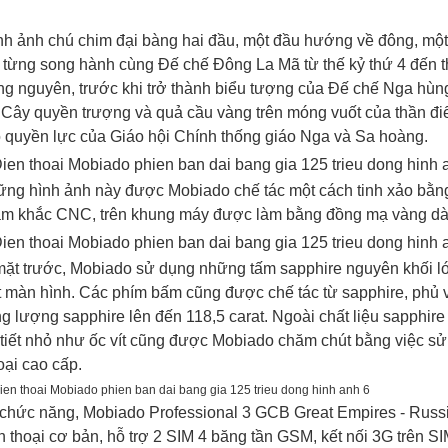
h ảnh chú chim đại bàng hai đầu, một đầu hướng về đông, mộ
, từng song hành cùng Đế chế Đông La Mã từ thế kỷ thứ 4 đến t
g nguyên, trước khi trở thành biểu tượng của Đế chế Nga hùn
 Cây quyền trượng và quả cầu vàng trên móng vuốt của thần đi
 quyền lực của Giáo hội Chính thống giáo Nga và Sa hoàng.
ng hình ảnh này được Mobiado chế tác một cách tinh xảo bằn
m khắc CNC, trên khung máy được làm bằng đồng mạ vàng dày
ặt trước, Mobiado sử dụng những tấm sapphire nguyên khối l
ertu Signature S chính hãng
 màn hình. Các phím bấm cũng được chế tác từ sapphire, phủ v
Sạc Không Dây Vertu
Th
ng lượng sapphire lên đến 118,5 carat. Ngoài chất liệu sapphir
500,000 VNĐ
850,000 VNĐ
 tiết nhỏ như ốc vít cũng được Mobiado chăm chút bằng việc s
loại cao cấp.
chức năng, Mobiado Professional 3 GCB Great Empires - Russ
n thoại cơ bản, hỗ trợ 2 SIM 4 băng tần GSM, kết nối 3G trên S