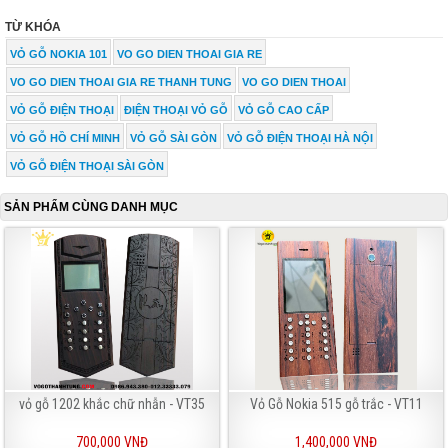
TỪ KHÓA
VỎ GỖ NOKIA 101
VO GO DIEN THOAI GIA RE
VO GO DIEN THOAI GIA RE THANH TUNG
VO GO DIEN THOAI
VỎ GỖ ĐIỆN THOẠI
ĐIỆN THOẠI VỎ GỖ
VỎ GỖ CAO CẤP
VỎ GỖ HỒ CHÍ MINH
VỎ GỖ SÀI GÒN
VỎ GỖ ĐIỆN THOẠI HÀ NỘI
VỎ GỖ ĐIỆN THOẠI SÀI GÒN
SẢN PHẨM CÙNG DANH MỤC
vỏ gỗ 1202 khắc chữ nhẫn - VT35
Vỏ Gỗ Nokia 515 gỗ trắc - VT11
700,000 VNĐ
1,400,000 VNĐ