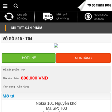
CHI TIẾT SẢN PHẨM
VỎ GỖ 515 - T04
MUA HÀNG
HOTLINE
Mã sản phẩm : T04
800,000 VNĐ
Giá sản phẩm:
Tình trạng : Còn hàng
Mô tả
Nokia 101 Nguyên khối
Mã SP: T03