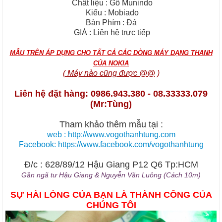
Chất liệu : Gỗ Munindo
Kiểu : Mobiado
Bàn Phím : Đá
GIÁ : Liên hệ trực tiếp
MẪU TRÊN ÁP DỤNG CHO TẤT CẢ CÁC DÒNG MÁY DẠNG THANH
CỦA NOKIA
( Máy nào cũng được @@
)
Liên hệ đặt hàng: 0986.943.380 - 08.33333.079
(Mr:Tùng)
Tham khảo thêm mẫu tại :
web : http://www.vogothanhtung.com
Facebook: https://www.facebook.com/vogothanhtung
Đ/c : 628/89/12 Hậu Giang P12 Q6 Tp:HCM
Gần ngã tư Hậu Giang & Nguyễn Văn Luông (Cách 10m)
SỰ HÀI LÒNG CỦA BẠN LÀ THÀNH CÔNG CỦA
CHÚNG TÔI