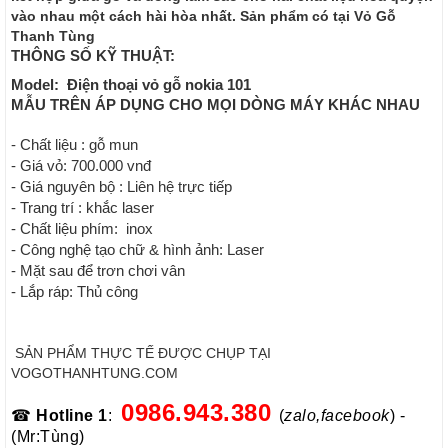
vào nhau một cách hài hòa nhất. Sản phẩm có tại Vỏ Gỗ
Thanh Tùng
THÔNG SỐ KỸ THUẬT:
Model: Điện thoại vỏ gỗ nokia 101
MẪU TRÊN ÁP DỤNG CHO MỌI DÒNG MÁY KHÁC NHAU
- Chất liệu : gỗ mun
- Giá vỏ: 700.000 vnđ
- Giá nguyên bộ : Liên hệ trực tiếp
- Trang trí : khắc laser
- Chất liệu phím: inox
- Công nghệ tạo chữ & hình ảnh: Laser
- Mặt sau để trơn chơi vân
- Lắp ráp: Thủ công
SẢN PHẨM THỰC TẾ ĐƯỢC CHỤP TẠI
VOGOTHANHTUNG.COM
0986.943.380
☎
Hotline 1
:
(
zalo,facebook
) -
(Mr:Tùng)