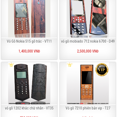
Vỏ Gỗ Nokia 515 gỗ trắc - VT11
vỏ gỗ mobiado 712 nokia 6700 - D49
1,400,000 VNĐ
2,500,000 VNĐ
vỏ gỗ 1202 khắc chữ nhẫn - VT35
Vỏ gỗ 7210 phiên bản vip - T27