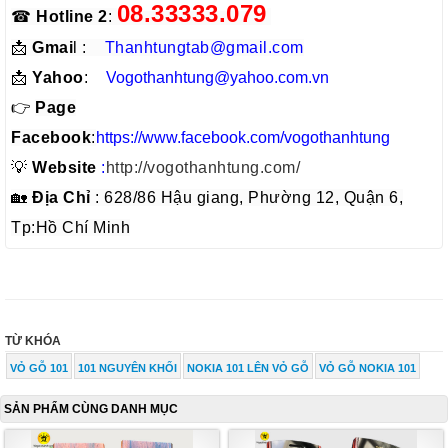
08.33333.079
☎
Hotline 2
:
📩
Gmai
l :
Thanhtungtab@gmail.com
📩
Yahoo
:
V
ogothanhtung@yahoo.com.vn
👉
Page
Facebook
:
https://www.facebook.com/vogothanhtung
💡
Website
:
http://vogothanhtung.com/
🏡
Địa Chỉ
: 628/86 Hậu giang, Phường 12, Quận 6,
Tp:Hồ Chí Minh
TỪ KHÓA
VỎ GỖ 101
101 NGUYÊN KHỐI
NOKIA 101 LÊN VỎ GỖ
VỎ GỖ NOKIA 101
SẢN PHẨM CÙNG DANH MỤC