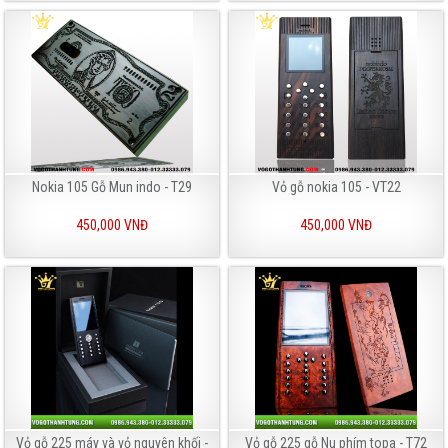
Nokia 105 Gỗ Mun indo - T29
Vỏ gỗ nokia 105 - VT22
450,000 VNĐ
450,000 VNĐ
Vỏ gỗ 225 máy và vỏ nguyên khối -
Vỏ gỗ 225 gỗ Nu phím topa - T72