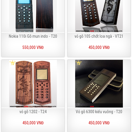
Nokia 110i Gỗ mun indo - T20
vỏ gỗ 105 chốt loa ngà - VT21
550,000 VNĐ
450,000 VNĐ
vỏ gỗ 1202 - T24
Vỏ gỗ 6300 kiểu vuông - T20
450,000 VNĐ
450,000 VNĐ