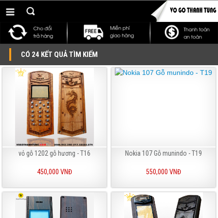
CÓ 24 KẾT QUẢ TÌM KIẾM
vỏ gỗ 1202 gỗ hương - T16
Nokia 107 Gỗ munindo - T19
450,000 VNĐ
550,000 VNĐ